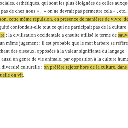
sociales, esthétiques, qui sont les plus éloignées de celles auxqu
pas de chez nous « , » on ne devrait pas permettre cela « , etc.,
sson, cette même répulsion, en présence de manières de vivre, d
quité confondait-elle tout ce qui ne participait pas de la culture
are
; la civilisation occidentale a ensuite utilisé le terme de
sauv
 un même jugement : il est probable que le mot barbare se réfèr
chant des oiseaux, opposées à la valeur signifiante du langage
e aussi un genre de vie animale, par opposition à la culture hum
 diversité culturelle ;
on préfère rejeter hors de la culture, dans 
uelle on vit
.