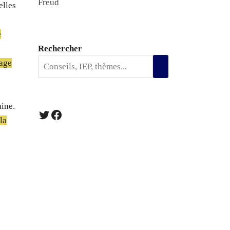
Freud
elles
e
Rechercher
age
e
aine.
Twitter
Facebook
la