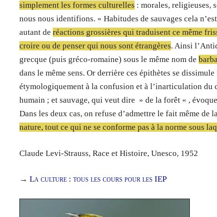
simplement les formes culturelles
: morales, religieuses, 
nous nous identifions. « Habitudes de sauvages cela n’est 
autant de
réactions grossières qui traduisent ce même fri
croire ou de penser qui nous sont étrangères
. Ainsi l’Anti
grecque (puis gréco-romaine) sous le même nom de
barb
dans le même sens. Or derrière ces épithètes se dissimule
étymologiquement à la confusion et à l’inarticulation du 
humain ; et sauvage, qui veut dire » de la forêt « , évoqu
Dans les deux cas, on refuse d’admettre le fait même de la
nature, tout ce qui ne se conforme pas à la norme sous laq
Claude Levi-Strauss, Race et Histoire, Unesco, 1952
→
La culture : tous les cours pour les IEP