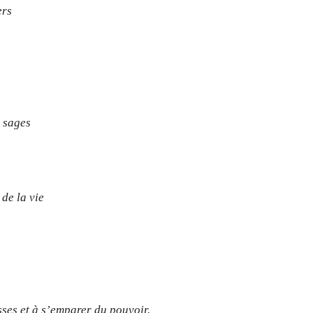
ers
.
s sages
 de la vie
sses et à s’emparer du pouvoir.