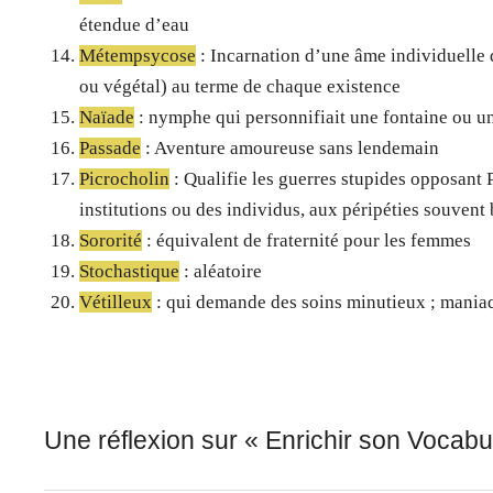
étendue d’eau
Métempsycose
: Incarnation d’une âme individuelle 
ou végétal) au terme de chaque existence
Naïade
: nymphe qui personnifiait une fontaine ou une
Passade
: Aventure amoureuse sans lendemain
Picrocholin
: Qualifie les guerres stupides opposant 
institutions ou des individus, aux péripéties souvent 
Sororité
: équivalent de fraternité pour les femmes
Stochastique
: aléatoire
Vétilleux
: qui demande des soins minutieux ; maniaqu
Une réflexion sur «
Enrichir son Vocabul