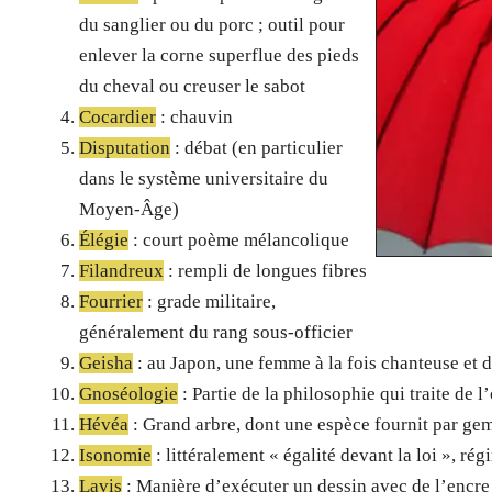
du sanglier ou du porc ; outil pour
enlever la corne superflue des pieds
du cheval ou creuser le sabot
Cocardier
: chauvin
Disputation
: débat (en particulier
dans le système universitaire du
Moyen-Âge)
Élégie
: court poème mélancolique
Filandreux
: rempli de longues fibres
Fourrier
: grade militaire,
généralement du rang sous-officier
Geisha
: au Japon, une femme à la fois chanteuse et 
Gnoséologie
: Partie de la philosophie qui traite de 
Hévéa
: Grand arbre, dont une espèce fournit par ge
Isonomie
: littéralement « égalité devant la loi », ré
Lavis
: Manière d’exécuter un dessin avec de l’encre 