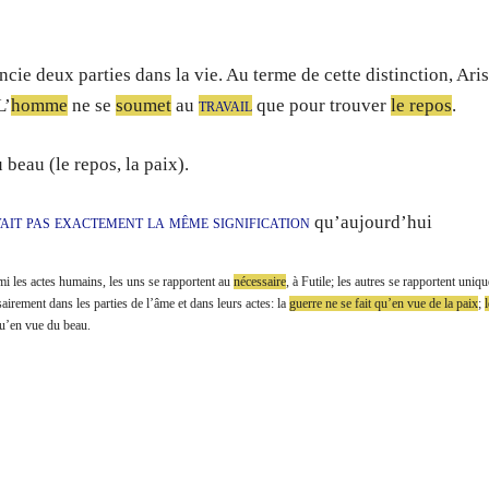
cie deux parties dans la vie. Au terme de cette distinction, Aris
L’
homme
ne se
soumet
au
travail
que pour trouver
le repos
.
 beau (le repos, la paix).
ait pas exactement la même signification
qu’aujourd’hui
mi les actes humains, les uns se rapportent au
nécessaire
, à Futile; les autres se rapportent uni
sairement dans les parties de l’âme et dans leurs actes: la
guerre ne se fait qu’en vue de la paix
;
 qu’en vue du beau.