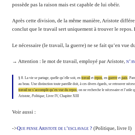
possède pas la raison mais est capable de lui obéir.
Après cette division, de la même manière, Aristote différen
conclut que le travail sert uniquement à trouver le repos. 
Le nécessaire (le travail, la guerre) ne se fait qu’en vue du
→ Attention : le mot de travail, employé par Aristote,
n’av
§ 8. La vie se partage, quelle qu’elle soit, en
travail
et
repos
, en
guerre
et
paix
. Par
au beau. Une distinction toute pareille doit, à ces divers égards, se retrouver néces
travail ne s’accomplit qu’en vue du repos
; on ne recherche le nécessaire et l’utile
Aristote,
Politique
, Livre IV, Chapitre XIII
Voir aussi :
->
Que pense Aristote de l’esclavage ?
(Politique, livre I)