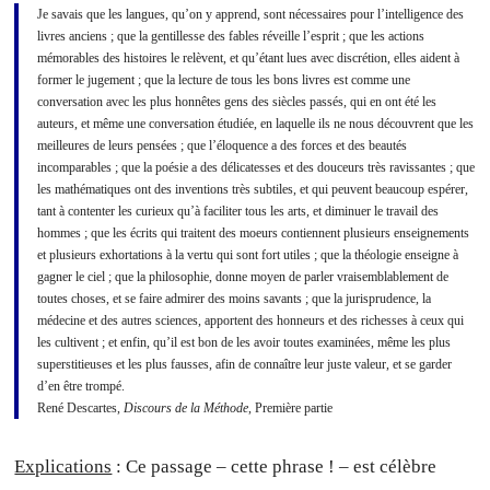
Je savais que les langues, qu’on y apprend, sont nécessaires pour l’intelligence des
livres anciens ; que la gentillesse des fables réveille l’esprit ; que les actions
mémorables des histoires le relèvent, et qu’étant lues avec discrétion, elles aident à
former le jugement ; que la lecture de tous les bons livres est comme une
conversation avec les plus honnêtes gens des siècles passés, qui en ont été les
auteurs, et même une conversation étudiée, en laquelle ils ne nous découvrent que les
meilleures de leurs pensées ; que l’éloquence a des forces et des beautés
incomparables ; que la poésie a des délicatesses et des douceurs très ravissantes ; que
les mathématiques ont des inventions très subtiles, et qui peuvent beaucoup espérer,
tant à contenter les curieux qu’à faciliter tous les arts, et diminuer le travail des
hommes ; que les écrits qui traitent des moeurs contiennent plusieurs enseignements
et plusieurs exhortations à la vertu qui sont fort utiles ; que la théologie enseigne à
gagner le ciel ; que la philosophie, donne moyen de parler vraisemblablement de
toutes choses, et se faire admirer des moins savants ; que la jurisprudence, la
médecine et des autres sciences, apportent des honneurs et des richesses à ceux qui
les cultivent ; et enfin, qu’il est bon de les avoir toutes examinées, même les plus
superstitieuses et les plus fausses, afin de connaître leur juste valeur, et se garder
d’en être trompé.
René Descartes,
Discours de la Méthode
, Première partie
Explications
: Ce passage – cette phrase ! – est célèbre