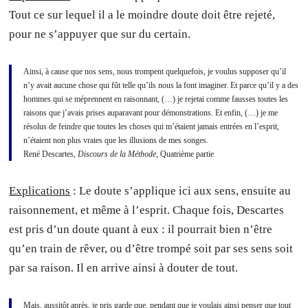
Tout ce sur lequel il a le moindre doute doit être rejeté,
pour ne s’appuyer que sur du certain.
Ainsi, à cause que nos sens, nous trompent quelquefois, je voulus supposer qu’il
n’y avait aucune chose qui fût telle qu’ils nous la font imaginer. Et parce qu’il y a des
hommes qui se méprennent en raisonnant, (…) je rejetai comme fausses toutes les
raisons que j’avais prises auparavant pour démonstrations. Et enfin, (…) je me
résolus de feindre que toutes les choses qui m’étaient jamais entrées en l’esprit,
n’étaient non plus vraies que les illusions de mes songes.
René Descartes,
Discours de la Méthode
, Quatrième partie
Explications
: Le doute s’applique ici aux sens, ensuite au
raisonnement, et même à l’esprit. Chaque fois, Descartes
est pris d’un doute quant à eux : il pourrait bien n’être
qu’en train de rêver, ou d’être trompé soit par ses sens soit
par sa raison. Il en arrive ainsi à douter de tout.
Mais, aussitôt après, je pris garde que, pendant que je voulais ainsi penser que tout