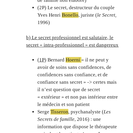
de famille non élaboré)
(2P) Le secret, destructeur du couple
Yves Henri
Bonello
, juriste (
le Secret,
1996)
b) Le secret professionnel est salutaire, le
secret « intra-professionnel » est dangereux
(
1P
) Bernard
Hoerni
« il ne peut y
avoir de soins sans confidences, de
confidences sans confiance, et de
confiance sans secret » -> certes mais
il n’est question que de secret
« extérieur » et non pas intérieur entre
le médecin et son patient
Serge
Tisseron
, psychanalyste (
Les
Secrets de famille
, 2016) : une
information que dispose le thérapeute