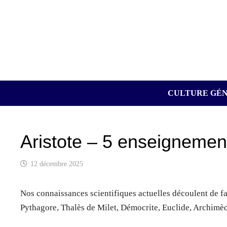
Passer
au
contenu
CULTURE GÉ
Aristote – 5 enseignement
12 décembre 2025
Nos connaissances scientifiques actuelles découlent de f
Pythagore, Thalès de Milet, Démocrite, Euclide, Archimède,