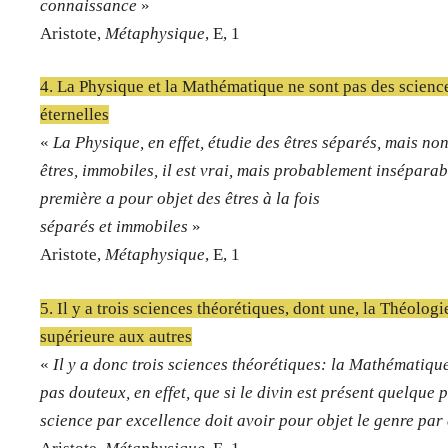
connaissance
»
Aristote,
Métaphysique
, E, 1
4. La Physique et la Mathématique ne sont pas des scienc
éternelles
«
La Physique, en effet, étudie des êtres séparés, mais n
êtres, immobiles, il est vrai, mais probablement inséparab
première a pour objet des êtres à la fois
séparés et immobiles
»
Aristote,
Métaphysique
, E, 1
5. Il y a trois sciences théorétiques, dont une, la Théologie
supérieure aux autres
«
Il y a donc trois sciences théorétiques: la Mathématique
pas douteux, en effet, que si le divin est présent quelque p
science par excellence doit avoir pour objet le genre par