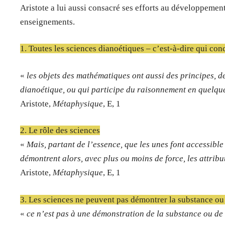
Aristote a lui aussi consacré ses efforts au développement
enseignements.
1. Toutes les sciences dianoétiques – c’est-à-dire qui conc
«
les objets des mathématiques ont aussi des principes, d
dianoétique, ou qui participe du raisonnement en quelque 
Aristote,
Métaphysique
, E, 1
2. Le rôle des sciences
«
Mais, partant de l’essence, que les unes font accessibl
démontrent alors, avec plus ou moins de force, les attribu
Aristote,
Métaphysique
, E, 1
3. Les sciences ne peuvent pas démontrer la substance ou
«
ce n’est pas à une démonstration de la substance ou de 