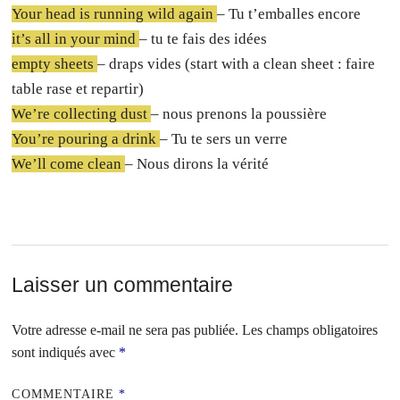
Your head is running wild again
– Tu t’emballes encore
it’s all in your mind
– tu te fais des idées
empty sheets
– draps vides (start with a clean sheet : faire
table rase et repartir)
We’re collecting dust
– nous prenons la poussière
You’re pouring a drink
– Tu te sers un verre
We’ll come clean
– Nous dirons la vérité
Laisser un commentaire
Votre adresse e-mail ne sera pas publiée.
Les champs obligatoires
sont indiqués avec
*
COMMENTAIRE
*