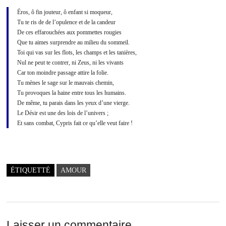
Éros, ô fin jouteur, ô enfant si moqueur,
Tu te ris de de l’opulence et de la candeur
De ces effarouchées aux pommettes rougies
Que tu aimes surprendre au milieu du sommeil.
Toi qui vas sur les flots, les champs et les tanières,
Nul ne peut te contrer, ni Zeus, ni les vivants
Car ton moindre passage attire la folie.
Tu mènes le sage sur le mauvais chemin,
Tu provoques la haine entre tous les humains.
De même, tu parais dans les yeux d’une vierge.
Le Désir est une des lois de l’univers ;
Et sans combat, Cypris fait ce qu’elle veut faire !
ÉTIQUETTÉ
AMOUR
Laisser un commentaire