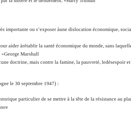
s par la misère et le dénuement. »Harry Truman
rès importante ou s’exposer àune dislocation économique, socia
 pour aider àrétablir la santé économique du monde, sans laquell
es. »George Marshall
une doctrine, mais contre la famine, la pauvreté, ledésespoir et
ogne le 30 septembre 1947) :
orique particulier de se mettre à la tête de la résistance au pla
anov