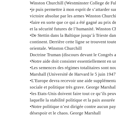
Winston Churchill (Westminster College de Ful
•je puis permettre à mon esprit de s’attarder s
victoire absolue par les armes Winston Churchi
•faire en sorte que ce qui a été gagné au prix de
et la sécurité futures de l’humanité. Winston C
•De Stettin dans la Baltique jusqu’à Trieste dan
continent. Derrière cette ligne se trouvent tout
orientale. Winston Churchill
Doctrine Truman (discours devant le Congrès a
•Notre aide doit consister essentiellement en 
•Les semences des régimes totalitaires sont no
Marshall (Université de Harvard le 5 juin 1947
•L’Europe devra recevoir une aide supplémenta
sociale et politique très grave. George Marshal
•les Etats-Unis doivent faire tout ce qu’ils pe
laquelle la stabilité politique et la paix assur
•Notre politique n’est dirigée contre aucun pay
désespoir et le chaos. George Marshall