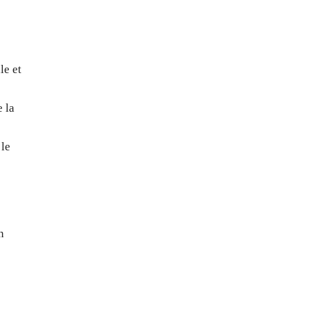
le et
e la
 le
n