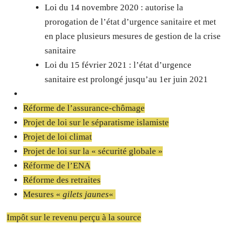
Loi du 14 novembre 2020 : autorise la
prorogation de l’état d’urgence sanitaire et met
en place plusieurs mesures de gestion de la crise
sanitaire
Loi du 15 février 2021 : l’état d’urgence
sanitaire est prolongé jusqu’au 1er juin 2021
Réforme de l’assurance-chômage
Projet de loi sur le séparatisme islamiste
Projet de loi climat
Projet de loi sur la « sécurité globale »
Réforme de l’ENA
Réforme des retraites
Mesures «
gilets jaunes
«
Impôt sur le revenu perçu à la source