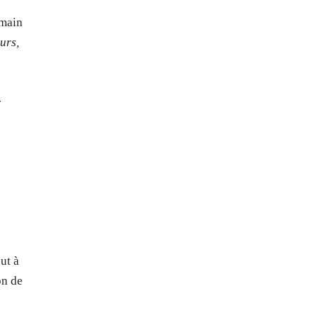
umain
urs,
-
ut à
on de