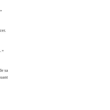
 »
cer.
. »
de sa
nuant