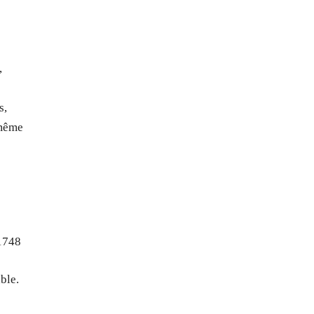
,
s,
 même
 1748
ble.