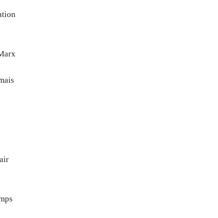
ation
 Marx
 mais
e
air
emps