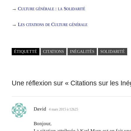
→
Culture générale : la Solidarité
→
Les citations de Culture générale
ÉTIQUETTÉ
CITATIONS
INÉGALITÉS
SOLIDARITÉ
Une réflexion sur «
Citations sur les Iné
dit :
David
4 mars 2015 à 12h25
Bonjour,
La citation attribuée à Karl Marx est en fait une