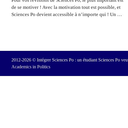
Pour vos révisions de Sciences Po, le plus important est
de se motiver ! Avec la motivation tout est possible, et
Sciences Po devient accessible à n’importe qui ! Un …
2012-2026 © Intégrer Sciences Po : un étudiant Sciences Po veut
Academics in Politics